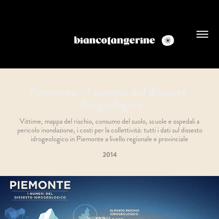
Piemonte - I numeri del dissesto 
idrogeologico
Vittime, mappa del rischio, consumo del suolo, scuole e ospedali a
pericolo inondazione, i costi per la collettività: tutti i dati sul dissesto
idrogeologico in Piemonte a livello regionale e provinciale
2014