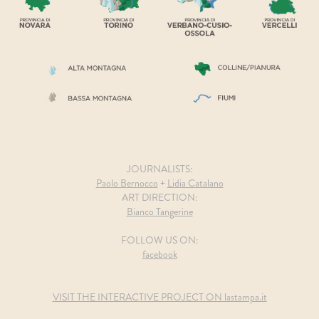
JOURNALISTS:
Paolo Bernocco
+
Lidia Catalano
ART DIRECTION:
Bianco Tangerine
FOLLOW US ON:
facebook
VISIT THE INTERACTIVE PROJECT ON lastampa.it